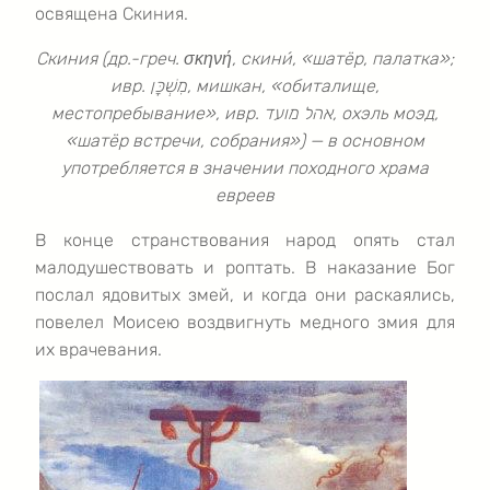
освящена Скиния.
Скиния (др.-греч. σκηνή, скини́, «шатёр, палатка»;
ивр. מִשְׁכָּן‎, мишкан, «обиталище,
местопребывание», ивр. אהל מועד‎, охэль моэд,
«шатёр встречи, собрания») — в основном
употребляется в значении походного храма
евреев
В конце странствования народ опять стал
малодушествовать и роптать. В наказание Бог
послал ядовитых змей, и когда они раскаялись,
повелел Моисею воздвигнуть медного змия для
их врачевания.