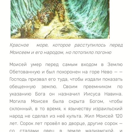
Красное море, которое расступилось перед
Моисеем и его народом, но потопило погоню
Моисей умер перед самым входом в Землю
Обетованную и был похоронен на горе Нево — —
Господь призвал его туда, чтобы издали показать
обещенную землю. Своим преемником по
указанию Бога он назначил Иисуса Навина.
Могила Моисея была скрыта Богом, чтобы
склонный, в то время, к язычеству израильский
народ не сделал из неё культа. Жил Моисей 120
лет. Сорок лет провёл во дворце, другие сорок —
со стадами овец в земле мадиамской, и