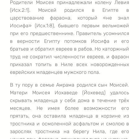
Родители Моисея принадлежали колену Левия
(Исх.2:1). Моисей родился в Египте в
царствование фараона, который «не знал
Иосифа» (Исх.1:8), бывшего первым вельможей
при его предшественнике. Правитель усомнился
в верности Египту потомков Иосифа и его
братьев и обратил евреев в рабов. Но каторжный
труд не сократил численности евреев, и фараон
приказал топить в Ниле всех новорожденных
еврейских младенцев мужского пола.
В ту пору в семье Амрама родился сын Моисей.
Матери Моисея Иохаведе (Йохевед) удалось
скрывать младенца у себя дома в течение трёх
месяцев. Не имея более возможности его
прятать, она оставила младенца в корзине из
тростника и осмоленной асфальтом и смолою в
зарослях тростника на берегу Нила, где его