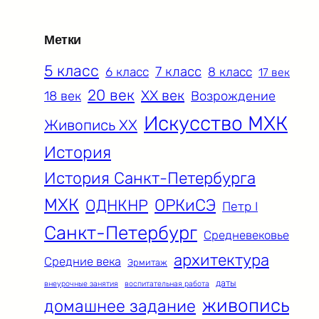
Метки
5 класс
7 класс
6 класс
8 класс
17 век
20 век
XX век
18 век
Возрождение
Искусство МХК
Живопись XX
История
История Санкт-Петербурга
МХК
ОРКиСЭ
ОДНКНР
Петр I
Санкт-Петербург
Средневековье
архитектура
Средние века
Эрмитаж
даты
внеурочные занятия
воспитательная работа
живопись
домашнее задание