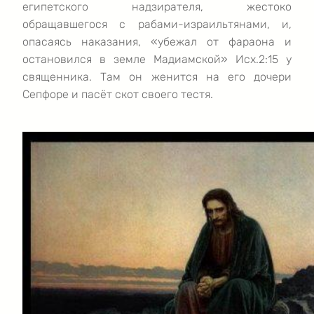
египетского надзирателя, жестоко
обращавшегося с рабами-израильтянами, и,
опасаясь наказания, «убежал от фараона и
остановился в земле Мадиамской» Исх.2:15 у
священника. Там он женится на его дочери
Сепфоре и пасёт скот своего тестя.