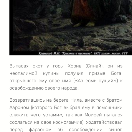
Выпасая скот у горы Хорив (Синай), он из
неопалимой купины получил призыв Бога,
открывшего ему свое имя («Аз есмь сущий») к
освобождению своего народа.
Возвратившись на берега Нила, вместе с братом
Аароном (которого Бог выбрал ему в помощники
служить «его устами», так как Моисей пытался
сослаться на свое косноязычие), ходатайствовал
перед фараоном об освобождении сынов