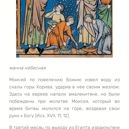
манна небесная
Моисей по повелению Божию извел воду из
скалы горы Хорива, ударив в нее своим жезлом.
Здесь на евреев напали амалекитяне, но были
побеждены при молитве Моисея, который во
время битвы молился на горе, воздевая свои
руки к Богу (Исх. XVII, 11, 12).
В третий месяц по выходу из Египта израильтяне