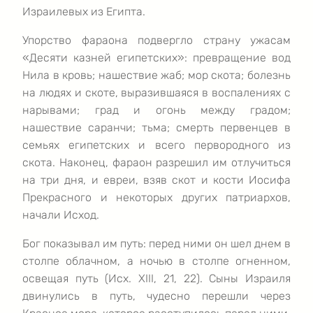
Израилевых из Египта.
Упорство фараона подвергло страну ужасам
«Десяти казней египетских»: превращение вод
Нила в кровь; нашествие жаб; мор скота; болезнь
на людях и скоте, выразившаяся в воспалениях с
нарывами; град и огонь между градом;
нашествие саранчи; тьма; смерть первенцев в
семьях египетских и всего первородного из
скота. Наконец, фараон разрешил им отлучиться
на три дня, и евреи, взяв скот и кости Иосифа
Прекрасного и некоторых других патриархов,
начали Исход.
Бог показывал им путь: перед ними он шел днем в
столпе облачном, а ночью в столпе огненном,
освещая путь (Исх. ХIII, 21, 22). Сыны Израиля
двинулись в путь, чудесно перешли через