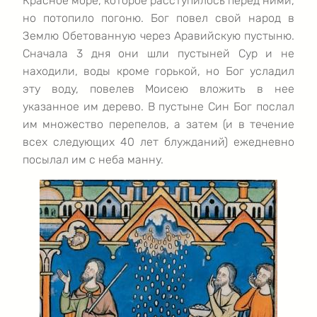
Красное море, которое расступилось перед ними,
но потопило погоню. Бог повел свой народ в
Землю Обетованную через Аравийскую пустыню.
Сначала 3 дня они шли пустыней Сур и не
находили, воды кроме горькой, но Бог усладил
эту воду, повелев Моисею вложить в нее
указанное им дерево. В пустыне Син Бог послал
им множество перепелов, а затем (и в течение
всех следующих 40 лет блужданий) ежедневно
посылал им с неба манну.