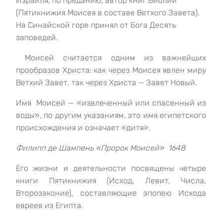
Израиля, по преданию, автор книг Библии
(Пятикнижия Моисея в составе Ветхого Завета).
На Синайской горе принял от Бога Десять
заповедей.
Моисей считается одним из важнейших
прообразов Христа: как через Моисея явлен миру
Ветхий Завет, так через Христа — Завет Новый.
Имя Моисей — «извлеченный или спасенный из
воды», по другим указаниям, это имя египетского
происхождения и означает «дитя».
Филипп де Шампень «Пророк Моисей» 1648
Его жизни и деятельности посвящены четыре
книги Пятикнижия (Исход, Левит, Числа,
Второзаконие), составляющие эпопею Исхода
евреев из Египта.